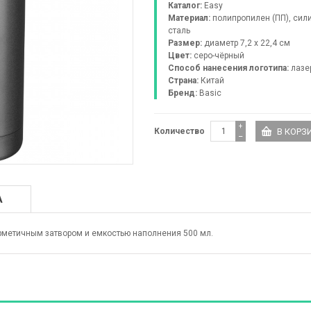
Каталог:
Easy
Материал:
полипропилен (ПП), сил
сталь
Размер:
диаметр 7,2 x 22,4 см
Цвет:
серо-чёрный
Способ нанесения логотипа:
лазе
Страна:
Китай
Бренд:
Basic
+
Количество
−
А
рметичным затвором и емкостью наполнения 500 мл.