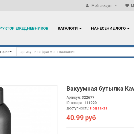
Работаем ТОЛЬКО с резидентами Республики Беларусь!
Мой аккаунт
М
РУКТОР ЕЖЕДНЕВНИКОВ
КАТАЛОГИ
НАНЕСЕНИЕ ЛОГО
л
Вакуумная бутылка Kaw
Артикул:
322677
ID товара:
111920
Доступность:
Под заказ
40.99 руб