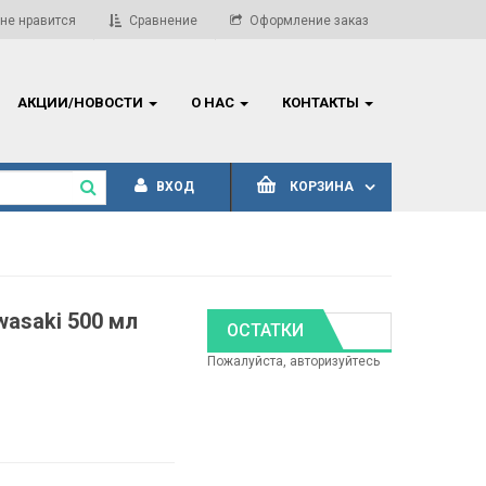
ВНИМАНИЕ! Обновление прайс-листов!
Актуал
не нравится
Сравнение
Оформление заказ
АКЦИИ/НОВОСТИ
О НАС
КОНТАКТЫ
ВХОД
КОРЗИНА
asaki 500 мл
ОСТАТКИ
Пожалуйста, авторизуйтесь