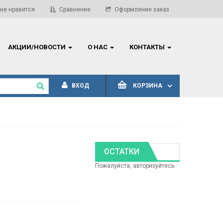
ВНИМАНИЕ! Обновление прайс-листов!
Актуал
не нравится
Сравнение
Оформление заказ
АКЦИИ/НОВОСТИ
О НАС
КОНТАКТЫ
ВХОД
КОРЗИНА
ОСТАТКИ
Пожалуйста, авторизуйтесь