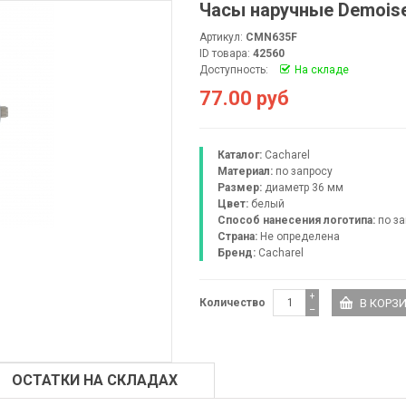
Часы наручные Demoisel
Артикул:
CMN635F
ID товара:
42560
Доступность:
На складе
77.00 руб
Каталог:
Cacharel
Материал:
по запросу
Размер:
диаметр 36 мм
Цвет:
белый
Способ нанесения логотипа:
по за
Страна:
Не определена
Бренд:
Cacharel
+
Количество
−
ОСТАТКИ НА СКЛАДАХ